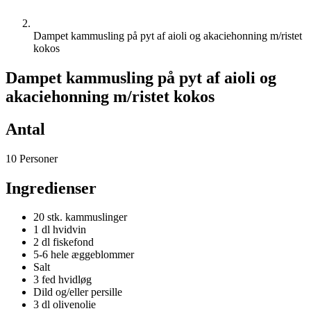
Dampet kammusling på pyt af aioli og akaciehonning m/ristet
kokos
Dampet kammusling på pyt af aioli og
akaciehonning m/ristet kokos
Antal
10 Personer
Ingredienser
20 stk. kammuslinger
1 dl hvidvin
2 dl fiskefond
5-6 hele æggeblommer
Salt
3 fed hvidløg
Dild og/eller persille
3 dl olivenolie